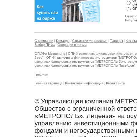
ОП
ру
ОП
Ответи
Резуль
О компании
|
Команда
|
Стратегии управления
|
Тарифы
|
Как ст
Выбор ПИФа
|
Операции с паями
ОПИФы Метрополь
|
ОПИФ рыночных финансовых инструмент
Зевс"
|
ОПИФ рыночных финансовых инструментов "МЕТРОПО
рыночных финансовых инструментов "МЕТРОПОЛЬ Золотое ру
рыночных финансовых инструментов "МЕТРОПОЛЬ Посейдон"
Графики
Главная страница
|
Контактная информация
|
Карта сайта
© Управляющая компания МЕТР
Общество с ограниченной ответ
«МЕТРОПОЛЬ». Лицензия на осу
управлению инвестиционными ф
фондами и негосударственными 