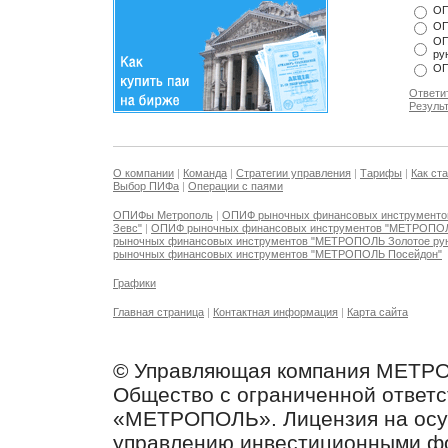
ОП
ОП
ОП
ру
ОП
Ответи
Резуль
О компании
|
Команда
|
Стратегии управления
|
Тарифы
|
Как ст
Выбор ПИФа
|
Операции с паями
ОПИФы Метрополь
|
ОПИФ рыночных финансовых инструмент
Зевс"
|
ОПИФ рыночных финансовых инструментов "МЕТРОПО
рыночных финансовых инструментов "МЕТРОПОЛЬ Золотое ру
рыночных финансовых инструментов "МЕТРОПОЛЬ Посейдон"
Графики
Главная страница
|
Контактная информация
|
Карта сайта
© Управляющая компания МЕТР
Общество с ограниченной ответ
«МЕТРОПОЛЬ». Лицензия на осу
управлению инвестиционными ф