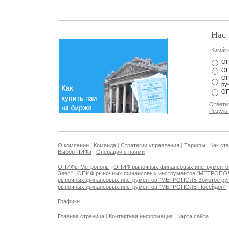
Нас 
Какой 
ОП
ОП
ОП
ру
ОП
Ответи
Резуль
О компании
|
Команда
|
Стратегии управления
|
Тарифы
|
Как ст
Выбор ПИФа
|
Операции с паями
ОПИФы Метрополь
|
ОПИФ рыночных финансовых инструмент
Зевс"
|
ОПИФ рыночных финансовых инструментов "МЕТРОПО
рыночных финансовых инструментов "МЕТРОПОЛЬ Золотое ру
рыночных финансовых инструментов "МЕТРОПОЛЬ Посейдон"
Графики
Главная страница
|
Контактная информация
|
Карта сайта